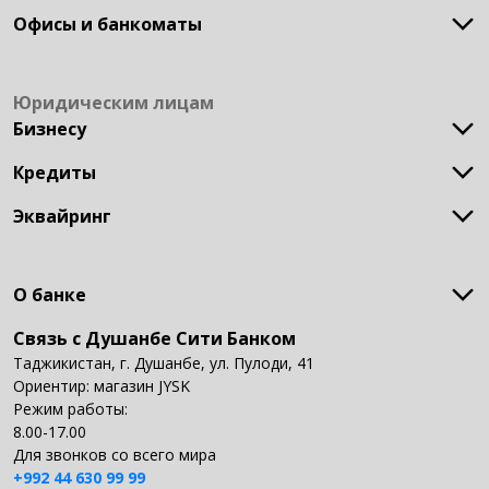
Онлайн идентификация
Товары в рассрочку
Офисы и банкоматы
DC AVIA
Потребительский кредит
Кредит Ломбард
Головной офис
АЦБО
Юридическим лицам
ЦБО
Бизнесу
Филиалы
Терминалы
Кредиты
Открытие и обслуживание счёта
Банкоматы
Зарплатный проект
Представители
Эквайринг
Кредит для развития бизнеса
Единый QR-код
POS-терминалы
О банке
Связь с Душанбе Сити Банком
О банке
Наша история
Таджикистан, г. Душанбе, ул. Пулоди, 41
Наши ценности
Ориентир: магазин JYSK
Наши достижения
Режим работы:
Наши продукты и услуги
8.00-17.00
Документы
Для звонков со всего мира
Отчеты
+992 44 630 99 99